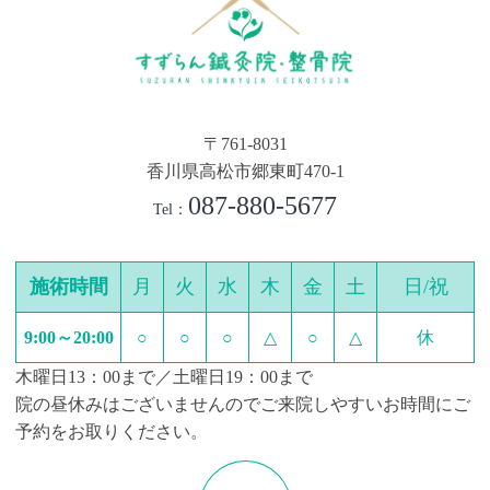
〒761-8031
香川県高松市郷東町470-1
087-880-5677
Tel：
施術時間
月
火
水
木
金
土
日/祝
9:00～20:00
○
○
○
△
○
△
休
木曜日13：00まで／土曜日19：00まで
院の昼休みはございませんのでご来院しやすいお時間にご
予約をお取りください。