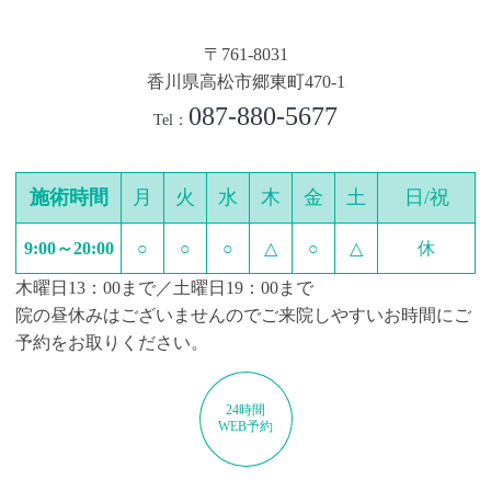
〒761-8031
香川県高松市郷東町470-1
087-880-5677
Tel：
施術時間
月
火
水
木
金
土
日/祝
9:00～20:00
○
○
○
△
○
△
休
木曜日13：00まで／土曜日19：00まで
院の昼休みはございませんのでご来院しやすいお時間にご
予約をお取りください。
24時間
WEB予約