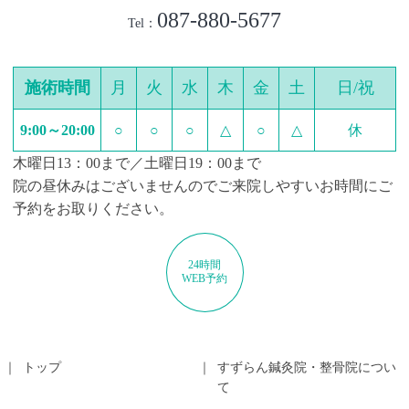
087-880-5677
Tel：
施術時間
月
火
水
木
金
土
日/祝
9:00～20:00
○
○
○
△
○
△
休
木曜日13：00まで／土曜日19：00まで
院の昼休みはございませんのでご来院しやすいお時間にご
予約をお取りください。
24時間
WEB予約
トップ
すずらん鍼灸院・整骨院につい
て