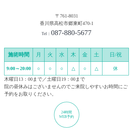
〒761-8031
香川県高松市郷東町470-1
087-880-5677
Tel：
施術時間
月
火
水
木
金
土
日/祝
9:00～20:00
○
○
○
△
○
△
休
木曜日13：00まで／土曜日19：00まで
院の昼休みはございませんのでご来院しやすいお時間にご
予約をお取りください。
24時間
WEB予約