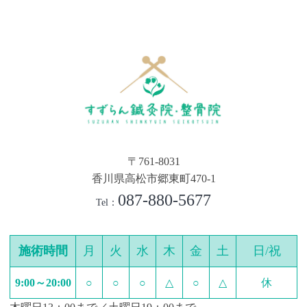
〒761-8031
香川県高松市郷東町470-1
087-880-5677
Tel：
施術時間
月
火
水
木
金
土
日/祝
9:00～20:00
○
○
○
△
○
△
休