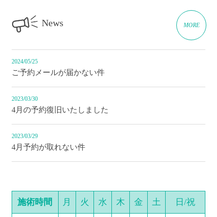
News
MORE
2024/05/25
ご予約メールが届かない件
2023/03/30
4月の予約復旧いたしました
2023/03/29
4月予約が取れない件
施術時間
月
火
水
木
金
土
日/祝