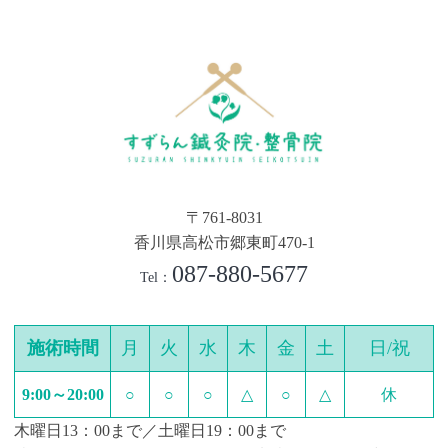
〒761-8031
香川県高松市郷東町470-1
087-880-5677
Tel：
施術時間
月
火
水
木
金
土
日/祝
9:00～20:00
○
○
○
△
○
△
休
木曜日13：00まで／土曜日19：00まで