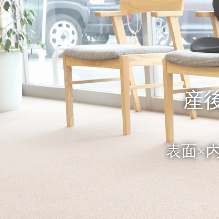
産
表面×