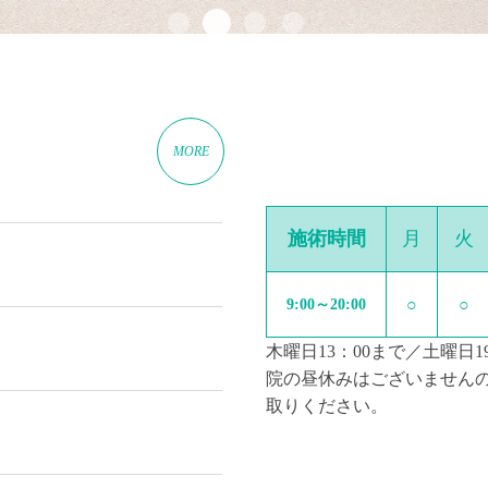
MORE
施術時間
月
火
○
○
9:00～20:00
木曜日13：00まで／土曜日1
院の昼休みはございません
取りください。