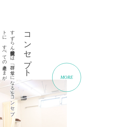
、
す
ず
ら
ん
鍼灸院・整骨院で
は
、
「再び
幸せ
に
な
る
」を
コ
ン
セ
プ
ト
に
、
す
べ
て
の
患者さ
ま
が
コンセプト
MORE