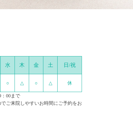
水
木
金
土
日/祝
○
△
○
△
休
9：00まで
のでご来院しやすいお時間にご予約をお