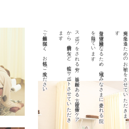
ご年齢・性別に関係なく、お気軽にご来院ください。
。
ス
ポ
ーツ
を
さ
れ
る
方や
、
美容に
興味が
あ
る
方、
産後の
身体の
ケ
ア
か
ら
、
予防目的の
方な
ど
、
幅広く
サ
ポ
ート
さ
せ
て
い
た
だ
き
ま
す
。
身近な
健康の
相談窓口に
な
る
た
め
、
地域の
み
な
さ
ま
に
愛さ
れ
る
院
を
目指し
て
い
ま
す
。
光輝く
生活を
送る
た
め
の
お
手伝い
を
さ
せ
て
い
た
だ
き
ま
す